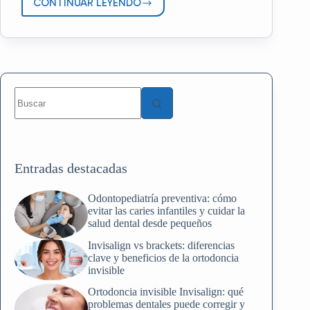
CONTINUAR LEYENDO
¿PUEDE
UNA
INFECCIÓN
EN
LA
BOCA
ESTAR
Sin
VINCULADA
resultados
AL
ALZHÉIMER?
Entradas destacadas
Odontopediatría preventiva: cómo
evitar las caries infantiles y cuidar la
salud dental desde pequeños
Invisalign vs brackets: diferencias
clave y beneficios de la ortodoncia
invisible
Ortodoncia invisible Invisalign: qué
problemas dentales puede corregir y