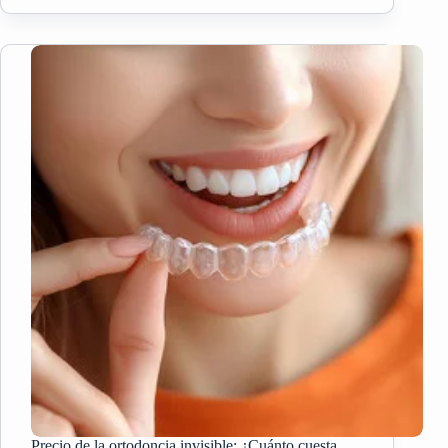
EN
MADRID:
10
RAZONES
POR
LAS
QUE
ELEGIRNOS
Precio de la ortodoncia invisible: ¿Cuánto cuesta