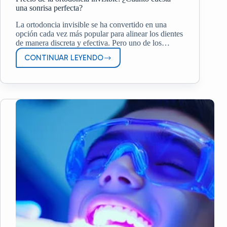
una sonrisa perfecta?
La ortodoncia invisible se ha convertido en una
opción cada vez más popular para alinear los dientes
de manera discreta y efectiva. Pero uno de los…
CONTINUAR LEYENDO
PRECIO
DE
LA
ORTODONCIA
INVISIBLE:
¿CUÁNTO
CUESTA
UNA
SONRISA
PERFECTA?